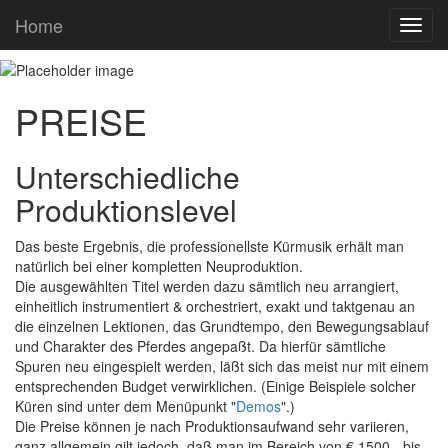
Home
Toggl
navig
PREISE
Unterschiedliche
Produktionslevel
Das beste Ergebnis, die professionellste Kürmusik erhält man
natürlich bei einer kompletten Neuproduktion.
Die ausgewählten Titel werden dazu sämtlich neu arrangiert,
einheitlich instrumentiert & orchestriert, exakt und taktgenau an
die einzelnen Lektionen, das Grundtempo, den Bewegungsablauf
und Charakter des Pferdes angepaßt. Da hierfür sämtliche
Spuren neu eingespielt werden, läßt sich das meist nur mit einem
entsprechenden Budget verwirklichen. (Einige Beispiele solcher
Küren sind unter dem Menüpunkt "
Demos
".)
Die Preise können je nach Produktionsaufwand sehr variieren,
ganz allgemein gilt jedoch, daß man im Bereich von € 1500,- bis