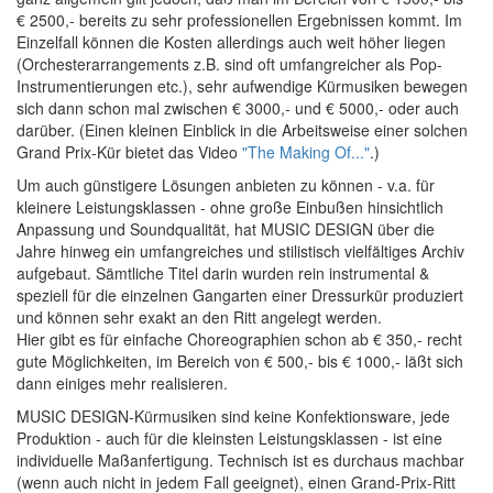
€ 2500,- bereits zu sehr professionellen Ergebnissen kommt. Im
Einzelfall können die Kosten allerdings auch weit höher liegen
(Orchesterarrangements z.B. sind oft umfangreicher als Pop-
Instrumentierungen etc.), sehr aufwendige Kürmusiken bewegen
sich dann schon mal zwischen € 3000,- und € 5000,- oder auch
darüber. (Einen kleinen Einblick in die Arbeitsweise einer solchen
Grand Prix-Kür bietet das Video
"The Making Of..."
.)
Um auch günstigere Lösungen anbieten zu können - v.a. für
kleinere Leistungsklassen - ohne große Einbußen hinsichtlich
Anpassung und Soundqualität, hat MUSIC DESIGN über die
Jahre hinweg ein umfangreiches und stilistisch vielfältiges Archiv
aufgebaut. Sämtliche Titel darin wurden rein instrumental &
speziell für die einzelnen Gangarten einer Dressurkür produziert
und können sehr exakt an den Ritt angelegt werden.
Hier gibt es für einfache Choreographien schon ab € 350,- recht
gute Möglichkeiten, im Bereich von € 500,- bis € 1000,- läßt sich
dann einiges mehr realisieren.
MUSIC DESIGN-Kürmusiken sind keine Konfektionsware, jede
Produktion - auch für die kleinsten Leistungsklassen - ist eine
individuelle Maßanfertigung. Technisch ist es durchaus machbar
(wenn auch nicht in jedem Fall geeignet), einen Grand-Prix-Ritt